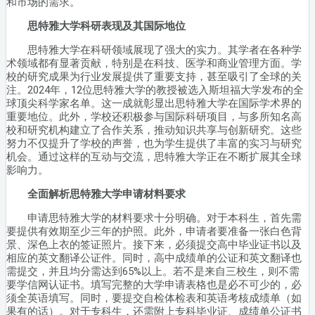
和市场的需求。
思特雅大学科研表现及其国际地位
思特雅大学在科研领域展现了强大的实力。其学者在各种学
术领域都有显著贡献，特别是在科技、医学和商业管理方面。学
校的研究成果为行业发展提供了重要支持，甚至吸引了全球的关
注。2024年，12位思特雅大学的教授被选入斯坦福大学发布的全
球顶尖科学家名单。这一成就彰显出思特雅大学在国际学术界的
重要地位。此外，学校还积极参与国际科研项目，与多所知名高
校和研究机构建立了合作关系，推动知识共享与创新研究。这些
努力不仅提升了学校的声誉，也为学生提供了丰富的实习与研究
机会。通过这样的互动与交流，思特雅大学正在不断扩展其全球
影响力。
全面解析思特雅大学申请材料要求
申请思特雅大学的材料要求十分明确。对于本科生，首先需
要提供有效期至少三年的护照。此外，申请者要准备一张白色背
景、深色上衣的签证照片。接下来，必须提交高中毕业证书以及
相应的英文翻译公证件。同时，高中成绩单的公证和英文翻译也
需提交，并且均分需达到65%以上。若不是来自三校生，则不需
要学信网认证书。填写完整的大学申请表格也是必不可少的，必
须全英语填写。同时，要提交自检体检表和英语考核成绩单（如
果有的话）。对于专科生，还需附上专科毕业证、成绩单公证书