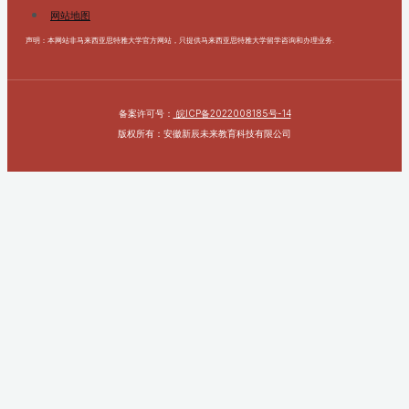
网站地图
声明：本网站非马来西亚思特雅大学官方网站，只提供马来西亚思特雅大学留学咨询和办理业务.
备案许可号：
皖ICP备2022008185号-14
版权所有：安徽新辰未来教育科技有限公司