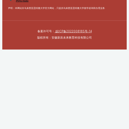
网站地图
声明：本网站非马来西亚思特雅大学官方网站，只提供马来西亚思特雅大学留学咨询和办理业务.
备案许可号：
皖ICP备2022008185号-14
版权所有：安徽新辰未来教育科技有限公司